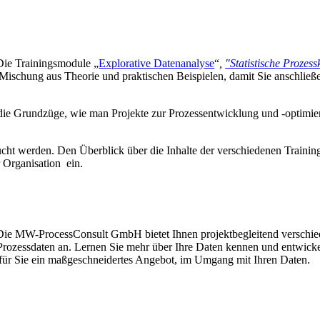
Die Trainingsmodule „
Explorative Datenanalyse
“
,
"Statistische Prozess
r Mischung aus Theorie und praktischen Beispielen, damit Sie anschließ
 die Grundzüge, wie man Projekte zur Prozessentwicklung und -optimi
cht werden. Den Überblick über die Inhalte der verschiedenen Traini
r Organisation ein.
Die MW-ProcessConsult GmbH bietet Ihnen projektbegleitend verschi
n Prozessdaten an. Lernen Sie mehr über Ihre Daten kennen und entwick
h für Sie ein maßgeschneidertes Angebot, im Umgang mit Ihren Daten.