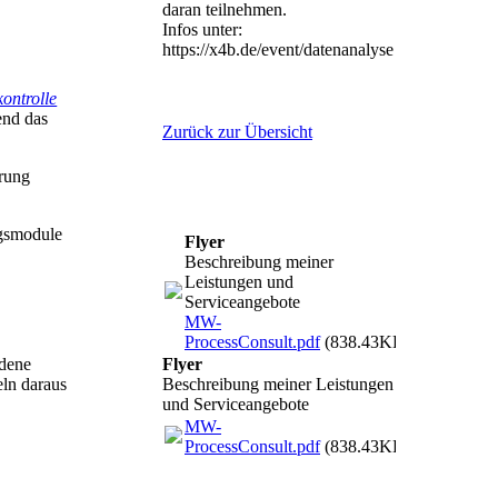
daran teilnehmen.
Infos unter:
https://x4b.de/event/datenanalyse
kontrolle
end das
Zurück zur Übersicht
erung
ngsmodule
Flyer
Beschreibung meiner
Leistungen und
Serviceangebote
MW-
ProcessConsult.pdf
(838.43KB)
Flyer
edene
Beschreibung meiner Leistungen
eln daraus
und Serviceangebote
MW-
ProcessConsult.pdf
(838.43KB)