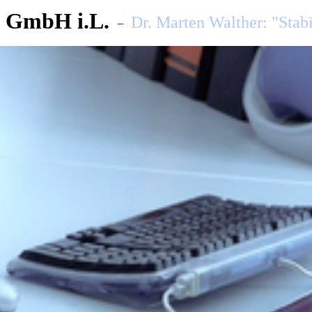
 GmbH i.L.
Dr. Marten Walther: "Stabi
–