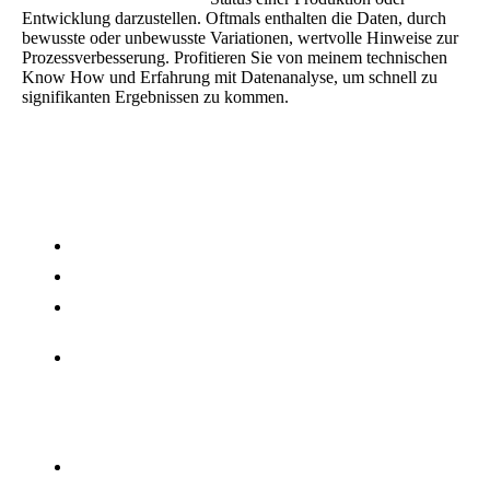
Entwicklung darzustellen. Oftmals enthalten die Daten, durch
bewusste oder unbewusste Variationen, wertvolle Hinweise zur
Prozessverbesserung. Profitieren Sie von meinem technischen
Know How und Erfahrung mit Datenanalyse, um schnell zu
signifikanten Ergebnissen zu kommen.
Ablauf einer typischen Analyse von bestehenden Datensätzen:
Fixieren der Zielstellung
Import der Daten in die Analysesoftware
Bereinigung von Datenfehlern, Inkonsistenzen
(Rücksprache mit Auftraggeber)
Analyse der Daten auf Basis der explorativen
Datenanalyse
Stufe 1: Identifizierung statistisch relevanter
Ereignisse/Modelle
Stufe 2: Interaktiv mit dem Prozessverantwortlichen
Reporting und Empfehlungen angepasst an die
Zielstellung