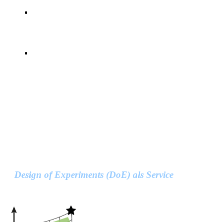
Interaktive Diskussion der Ergebnisse mit
Hypothesengeneration:
„Entsprechen statistisch relevante Ergebnisse auch der
Modellvorstellung im Prozess?“
Dokumentation der Ergebnisse
Die Relevanz der Ergebnisse wird wesentlich von der
Interaktivität mit den Prozessverantwortlichen bestimmt.
Deshalb benötige ich bei Ihnen immer einen direkten
Ansprechpartner, um aus statistisch signifikanten Analysen auch
technisch relevante Ableitungen für Sie zu generieren.
Für die Analyse wird vorzugsweise die Software JMP oder
Cornerstone eingesetzt, andere Software auf Anfrage des
Auftraggebers
Design of Experiments (DoE) als Service
Ich biete Ihnen das Komplettpaket
zur Durchführung von Versuchen