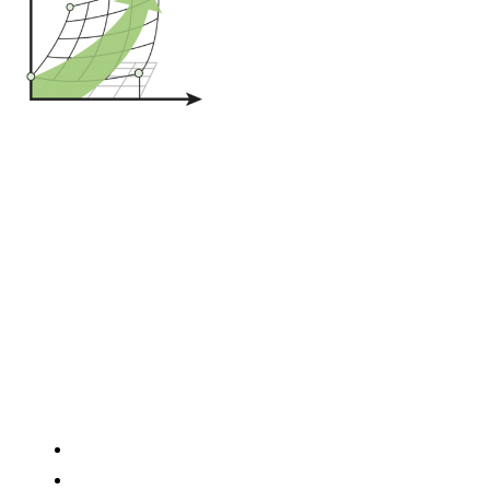
mit der Methode der
Statistischen
Versuchsplanung
(DoE). Das Paket
besteht aus der
Vorbereitung der
Versuche,
dem
Aufstellen des
Versuchsplanes
und der
qualifizierten Auswertung
. Bei
Bedarf biete ich auch die Versuchsbegleitung bei Ihnen vor Ort
optional mit an. Speziell bei der ersten Durchführung eines
geplanten Versuches hat sich eine Begleitung bewährt.
Ablauf eines typischen Zyklus zur
Statistischen
Versuchsplanung
:
Festlegung der Zielstellung mit dem Auftraggeber
Vorbereitung mit Ihrem Team, um Parameter und