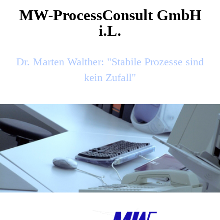
MW-ProcessConsult GmbH
i.L.
Dr. Marten Walther: "Stabile Prozesse sind
kein Zufall"