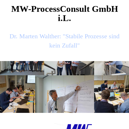
MW-ProcessConsult GmbH
i.L.
Dr. Marten Walther: "Stabile Prozesse sind
kein Zufall"