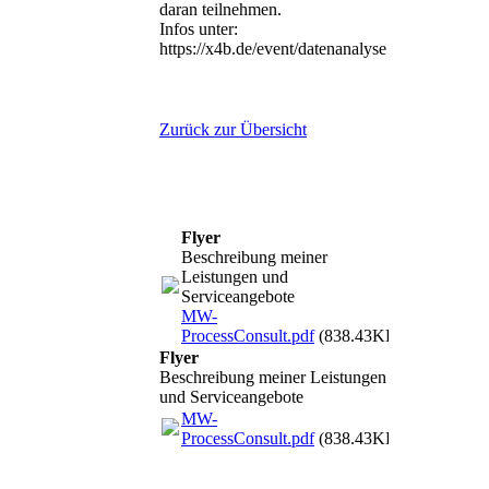
daran teilnehmen.
Infos unter:
https://x4b.de/event/datenanalyse
lte und
Zurück zur Übersicht
 Wunsch
hgeführt
Flyer
Beschreibung meiner
Leistungen und
Serviceangebote
MW-
ProcessConsult.pdf
(838.43KB)
Flyer
Beschreibung meiner Leistungen
und Serviceangebote
MW-
ProcessConsult.pdf
(838.43KB)