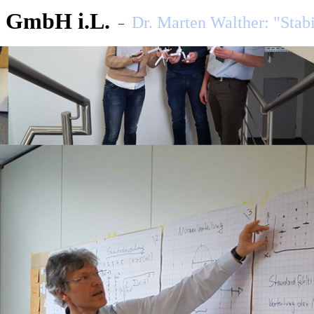
 GmbH i.L.
Dr. Marten Walther: "Stabi
–