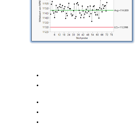
Explorativen Statistik, Regelkarten und Prozessf
Prozess richtig analysieren und interpretieren kö
SPC-Regelkreis
statistische Zusammenhänge von Daten erk
Korrelationsmatrix, Zeitreihenanalyse,..
die besondere Bedeutung der Normalverte
Aufbau und Erstellen von Regelkarten und 
Regeln zum Eingreifen in Prozessen. Unters
Der Kurs richtet sich an Wissenschaftler, Ingenie