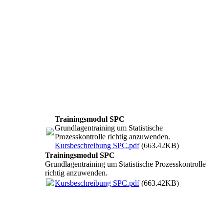
stabilisieren.
Dauer 1-2 Tage: Durchführung als „
Inhouse
“ Kurs
Die
Trainingsmodule werden von mir derzeit aussc
Beispiele stimme ich gerne mit Ihnen ab, damit 
entstehen dann auch gerne Kombinationen der 
Die Software-Schulungen werden standardmäßig 
(ggf. kann eine 30Tage-Demo Lizenz benutzt wer
Trainingsmodul SPC
Grundlagentraining um Statistische
Prozesskontrolle richtig anzuwenden.
Kursbeschreibung SPC.pdf
(663.42KB)
Trainingsmodul SPC
Grundlagentraining um Statistische Prozesskontrolle
richtig anzuwenden.
Kursbeschreibung SPC.pdf
(663.42KB)