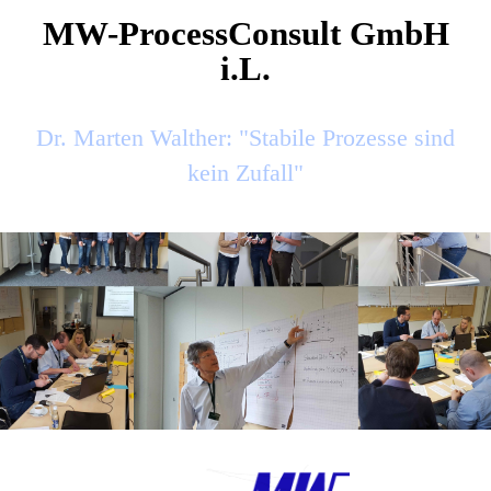
MW-ProcessConsult GmbH
i.L.
Dr. Marten Walther: "Stabile Prozesse sind
kein Zufall"