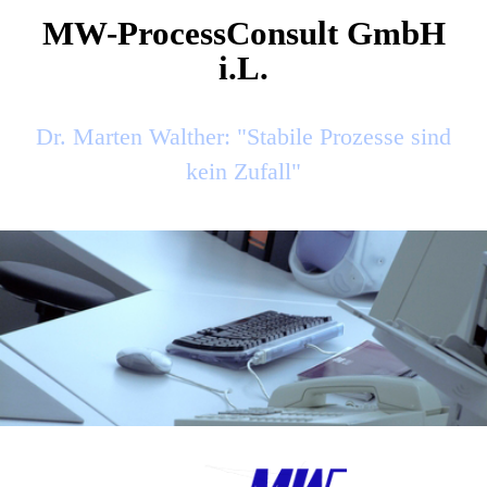
MW-ProcessConsult GmbH
i.L.
Dr. Marten Walther: "Stabile Prozesse sind
kein Zufall"